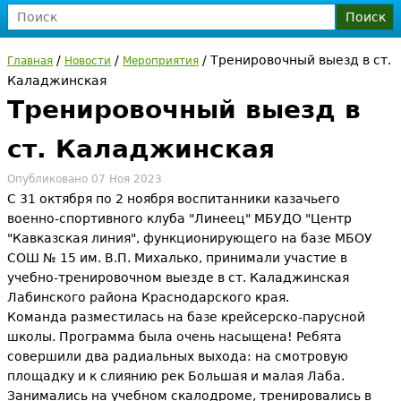
П
о
Ф
и
/
/
/
Тренировочный выезд в ст.
Главная
Новости
Мероприятия
с
о
Каладжинская
В
к
Тренировочный выезд в
р
ы
ст. Каладжинская
м
з
Опубликовано 07 Ноя 2023
а
С 31 октября по 2 ноября воспитанники казачьего
д
военно-спортивного клуба "Линеец" МБУДО "Центр
п
"Кавказская линия", функционирующего на базе МБОУ
е
СОШ № 15 им. В.П. Михалько, принимали участие в
о
учебно-тренировочном выезде в ст. Каладжинская
с
Лабинского района Краснодарского края.
и
Команда разместилась на базе крейсерско-парусной
ь
школы. Программа была очень насыщена! Ребята
с
совершили два радиальных выхода: на смотровую
площадку и к слиянию рек Большая и малая Лаба.
к
Занимались на учебном скалодроме, тренировались в