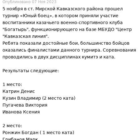
м
Опубликовано 07 Ноя 2023
ы
5 ноября в ст. Мирской Кавказского района прошел
а
турнир «Юный боец», в котором приняли участие
з
воспитанники казачьего военно-спортивного клуба
п
"Богатырь", функционирующего на базе МБУДО "Центр
д
"Кавказская линия".
о
Ребята показали достойные бои, большинство бойцов
е
оказались финалистами данного турнира. Соревнования
и
проводились в двух дисциплинах кумитэ и ката.
с
с
Результаты следующие:
ь
к
1 место:
Катрин Денис
а
Кузин Владимир (2 место ката)
Пугачева Виктория
Иванова Ксения
2 место:
Ронжин Богдан ( 1 место ката)
Грибанов Марк