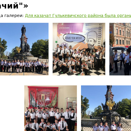
ачий"»
а галереи:
Для казачат Гулькевичского района была орган