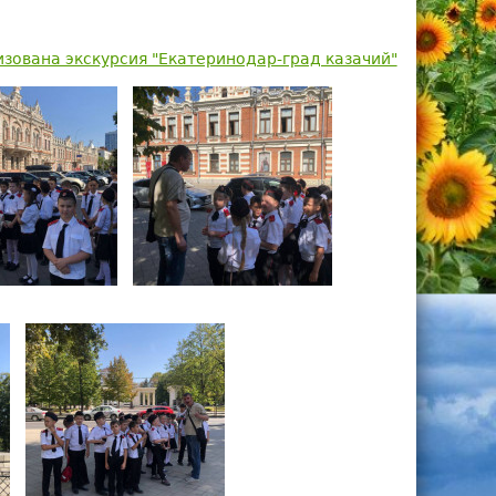
а
изована экскурсия "Екатеринодар-град казачий"
п
о
и
с
к
а