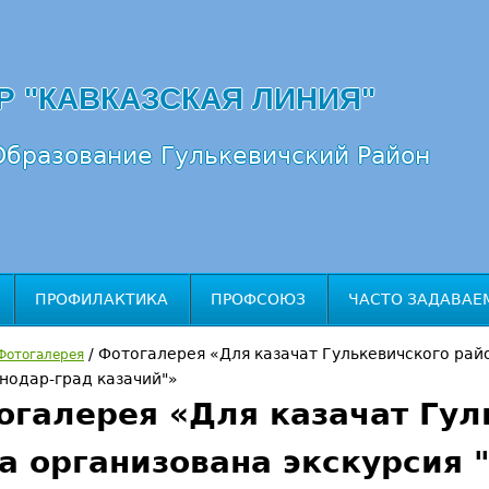
Перейти к навигации
Р "КАВКАЗСКАЯ ЛИНИЯ"
бразование Гулькевичский Район
ПРОФИЛАКТИКА
ПРОФСОЮЗ
ЧАСТО ЗАДАВАЕ
/
Фотогалерея «Для казачат Гулькевичского рай
Фотогалерея
нодар-град казачий"»
огалерея «Для казачат Гул
а организована экскурсия 