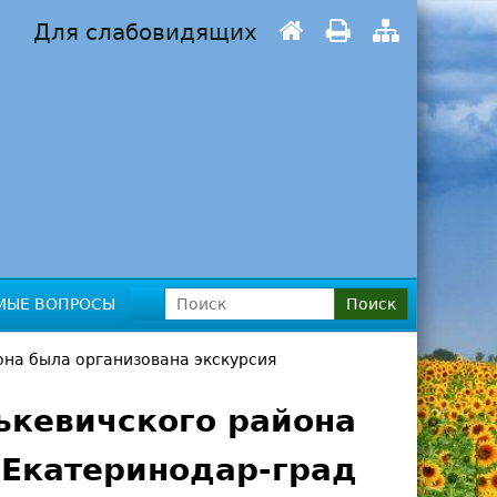
Для слабовидящих
П
МЫЕ ВОПРОСЫ
о
Ф
и
она была организована экскурсия
с
о
к
ькевичского района
р
"Екатеринодар-град
м