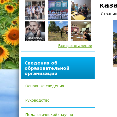
каз
д
Страниц
е
с
ь
Все фотогалереи
Сведения об
образовательной
организации
Основные сведения
Руководство
Педагогический (научно-