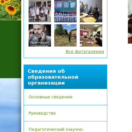
д
е
с
ь
Все фотогалереи
Сведения об
образовательной
организации
Основные сведения
Руководство
Педагогический (научно-